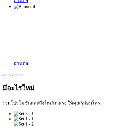
อ่านต่อ
Face Recognition
ระบบจดจำใบหน้าที่สามารถเชื่อมต่อกับแพลตฟอร์ม
อัจฉริยะที่ควบคุมการเข้า-ออก โดยเทคโนโลยีแบบไร้
สัมผัสที่แม่นยำและรวดเร็ว
อ่านต่อ
มีอะไรใหม่
รวมโปรโมชั่นและสิ่งใหม่มาแรง ให้คุณรู้ก่อนใคร!