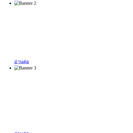
Smart Parking
โซลูชั่นแบบครบวงจรสำหรับที่จอดรถและระบบบริหาร
จัดการ ที่จอดรถด้วยบริการอย่างมืออาชีพที่สามารถ
วิเคราะห์ข้อมูล ผ่านออนไลน์แพลตฟอร์ม
อ่านต่อ
Speed Gate Turnstile
ระบบแผงกั้นอัตโนมัติที่สามารถออกแบบวัสดุและปรับสี
เพื่อให้สอดคล้องกับดีไซน์ของโถงอาคารพร้อมระบบ
เซ็นเซอร์ด้วยมาตรฐานยุโรปที่สามารถเชื่อมต่อ ระบบ
ลิฟต์ ระบบจดจำใบหน้าและระบบอื่นๆ